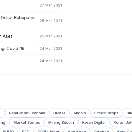
27 Mar 2021
h Dekat Kabupaten
25 Mar 2021
n Aset
25 Mar 2021
ngi Covid-19
24 Mar 2021
24 Mar 2021
K
Pemulihan Ekonomi
UMKM
Altcoin
Bitcoin drops
Bit
ing
Market Stories
Mining Bitcoin
Koran Digital
Koran Ja
BUMD
PAD
DPRD Jabar
Ade Kaca
Cirebon
Kota Ci