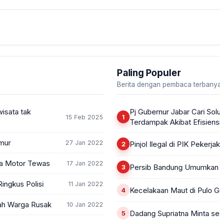
Paling Populer
Berita dengan pembaca terbanya
wisata tak
Pj Gubernur Jabar Cari Solu
15 Feb 2025
Terdampak Akibat Efisiens
Umur
27 Jan 2022
Pinjol Ilegal di PIK Peker
ra Motor Tewas
17 Jan 2022
Persib Bandung Umumkan K
ingkus Polisi
11 Jan 2022
Kecelakaan Maut di Pulo 
ah Warga Rusak
10 Jan 2022
Dadang Supriatna Minta seg