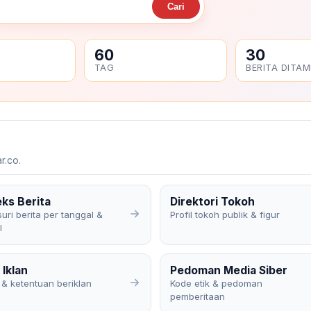
Cari
60
30
TAG
BERITA DITAM
r.co.
eks Berita
Direktori Tokoh
uri berita per tanggal &
Profil tokoh publik & figur
l
 Iklan
Pedoman Media Siber
 & ketentuan beriklan
Kode etik & pedoman
pemberitaan