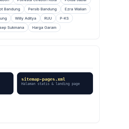
ot Bandung
Persib Bandung
Ezra Walian
dung
Willy Aditya
RUU
P-KS
sep Sukmana
Harga Garam
sitemap-pages.xml
Halaman statis & landing page