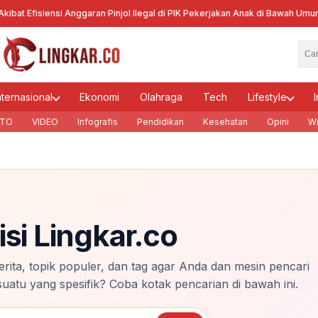
at Efisiensi Anggaran
·
Pinjol Ilegal di PIK Pekerjakan Anak di Bawah Umur
·
Kec
nternasional
Ekonomi
Olahraga
Tech
Lifestyle
I
TO
VIDEO
Infografis
Pendidikan
Kesehatan
Opini
Wi
isi Lingkar.co
berita, topik populer, dan tag agar Anda dan mesin pencari
tu yang spesifik? Coba kotak pencarian di bawah ini.