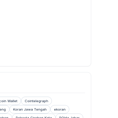
coin Wallet
Cointelegraph
teng
Koran Jawa Tengah
ekoran
rebon
Polresta Cirebon Kota
POlda Jabar