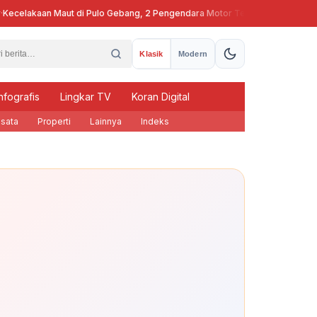
elakaan Maut di Pulo Gebang, 2 Pengendara Motor Tewas
Pj Gubernu
Klasik
Modern
nfografis
Lingkar TV
Koran Digital
sata
Properti
Lainnya
Indeks