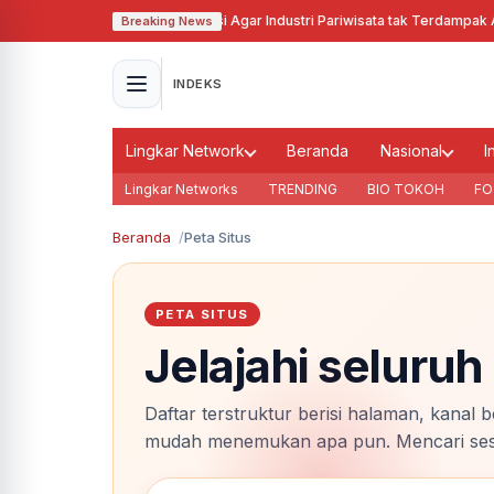
Pj Gubernur Jabar Cari Solusi Agar Industri Pariwisata tak Terdampak Akib
Breaking News
INDEKS
Lingkar Network
Beranda
Nasional
I
Lingkar Networks
TRENDING
BIO TOKOH
FO
Beranda
Peta Situs
PETA SITUS
Jelajahi seluruh 
Daftar terstruktur berisi halaman, kanal 
mudah menemukan apa pun. Mencari sesua