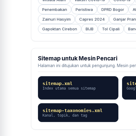
Penembakan
Peristiwa
DPRD Bogor
A
Zainuri Hasyim
Capres 2024
Ganjar Pra
Gapoktan Cirebon
BIJB
Tol Cipali
Band
Sitemap untuk Mesin Pencari
Halaman ini ditujukan untuk pengunjung. Mesin pe
sitemap.xml
sit
Index utama semua sitemap
Goog
sitemap-taxonomies.xml
Kanal, topik, dan tag