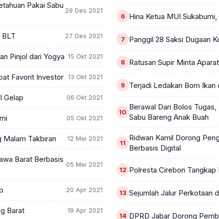
etahuan Pakai Sabu
29 Des 2021
Hina Ketua MUI Sukabumi, 
i BLT
27 Des 2021
Panggil 28 Saksi Dugaan K
n Pinjol dari Yogya
15 Okt 2021
Ratusan Supir Minta Apara
at Favorit Investor
13 Okt 2021
Terjadi Ledakan Bom Ikan
l Gelap
06 Okt 2021
Berawal Dari Bolos Tugas,
Sabu Bareng Anak Buah
mi
05 Okt 2021
Ridwan Kamil Dorong Peng
ng Malam Takbiran
12 Mei 2021
Berbasis Digital
awa Barat Berbasis
05 Mei 2021
Polresta Cirebon Tangkap
p
20 Apr 2021
Sejumlah Jalur Perkotaan 
g Barat
19 Apr 2021
DPRD Jabar Dorong Pembe