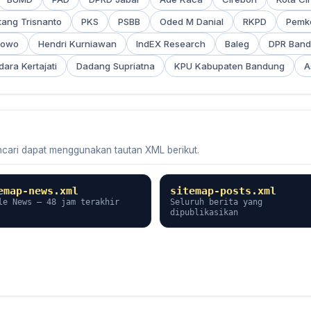
tang Trisnanto
PKS
PSBB
Oded M Danial
RKPD
Pemk
nowo
Hendri Kurniawan
IndEX Research
Baleg
DPR Ban
ara Kertajati
Dadang Supriatna
KPU Kabupaten Bandung
A
ncari dapat menggunakan tautan XML berikut.
emap-news.xml
sitemap-posts.xml
le News — 48 jam terakhir
Seluruh berita yang
dipublikasikan