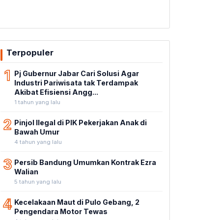
Terpopuler
1
Pj Gubernur Jabar Cari Solusi Agar
Industri Pariwisata tak Terdampak
Akibat Efisiensi Angg...
1 tahun yang lalu
2
Pinjol Ilegal di PIK Pekerjakan Anak di
Bawah Umur
4 tahun yang lalu
3
Persib Bandung Umumkan Kontrak Ezra
Walian
5 tahun yang lalu
4
Kecelakaan Maut di Pulo Gebang, 2
Pengendara Motor Tewas