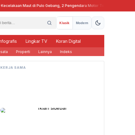
celakaan Maut di Pulo Gebang, 2 Pengendara Motor Tewas
Pj Gubern
Klasik
Modern
nfografis
Lingkar TV
Koran Digital
sata
Properti
Lainnya
Indeks
KERJA SAMA