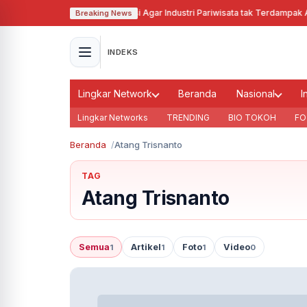
Pj Gubernur Jabar Cari Solusi Agar Industri Pariwisata tak Terdampak Aki
Breaking News
INDEKS
Lingkar Network
Beranda
Nasional
I
Lingkar Networks
TRENDING
BIO TOKOH
FO
Beranda
Atang Trisnanto
TAG
Atang Trisnanto
Semua
Artikel
Foto
Video
1
1
1
0