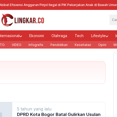
bat Efisiensi Anggaran
·
Pinjol Ilegal di PIK Pekerjakan Anak di Bawah Umur
·
Ke
nternasional
Ekonomi
Olahraga
Tech
Lifestyle
I
TO
VIDEO
Infografis
Pendidikan
Kesehatan
Opini
Wi
5 tahun yang lalu
DPRD Kota Bogor Batal Gulirkan Usulan