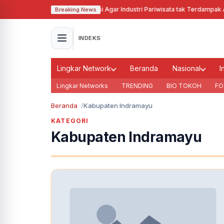
Pj Gubernur Jabar Cari Solusi Agar Industri Pariwisata tak Terdampak Ak
Breaking News
INDEKS
Lingkar Network
Beranda
Nasional
I
Lingkar Networks
TRENDING
BIO TOKOH
FO
Beranda
Kabupaten Indramayu
KATEGORI
Kabupaten Indramayu