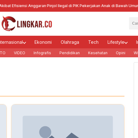
ibat Efisiensi Anggaran
·
Pinjol Ilegal di PIK Pekerjakan Anak di Bawah Umur
·
K
nternasional
Ekonomi
Olahraga
Tech
Lifestyle
I
TO
VIDEO
Infografis
Pendidikan
Kesehatan
Opini
Wi