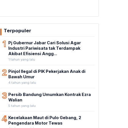
Terpopuler
1
Pj Gubernur Jabar Cari Solusi Agar
Industri Pariwisata tak Terdampak
Akibat Efisiensi Angg...
1 tahun yang lalu
2
Pinjol Ilegal di PIK Pekerjakan Anak di
Bawah Umur
4 tahun yang lalu
3
Persib Bandung Umumkan Kontrak Ezra
Walian
5 tahun yang lalu
4
Kecelakaan Maut di Pulo Gebang, 2
Pengendara Motor Tewas