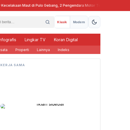
ecelakaan Maut di Pulo Gebang, 2 Pengendara Motor Tewas
Pj Guber
Klasik
Modern
nfografis
Lingkar TV
Koran Digital
sata
Properti
Lainnya
Indeks
KERJA SAMA