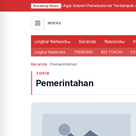
Pj Gubernur Jabar Cari Solusi Agar Industri Pariwisata tak Terdampak Aki
Breaking News
INDEKS
Lingkar Network
Beranda
Nasional
I
Lingkar Networks
TRENDING
BIO TOKOH
FO
Beranda
Pemerintahan
TOPIK
Pemerintahan