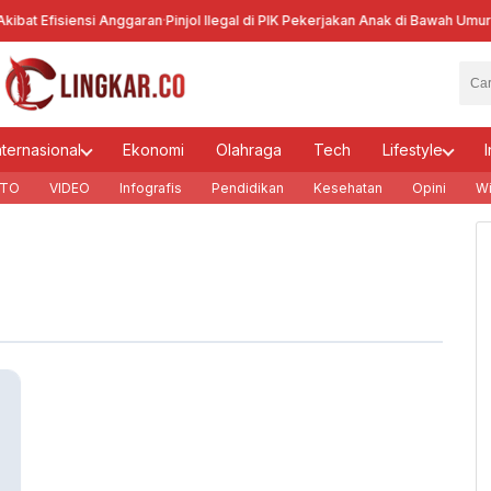
bat Efisiensi Anggaran
·
Pinjol Ilegal di PIK Pekerjakan Anak di Bawah Umur
·
Ke
nternasional
Ekonomi
Olahraga
Tech
Lifestyle
I
TO
VIDEO
Infografis
Pendidikan
Kesehatan
Opini
Wi