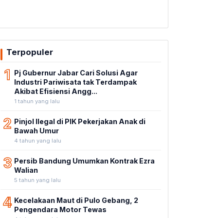
Terpopuler
1
Pj Gubernur Jabar Cari Solusi Agar
Industri Pariwisata tak Terdampak
Akibat Efisiensi Angg...
1 tahun yang lalu
2
Pinjol Ilegal di PIK Pekerjakan Anak di
Bawah Umur
4 tahun yang lalu
3
Persib Bandung Umumkan Kontrak Ezra
Walian
5 tahun yang lalu
4
Kecelakaan Maut di Pulo Gebang, 2
Pengendara Motor Tewas