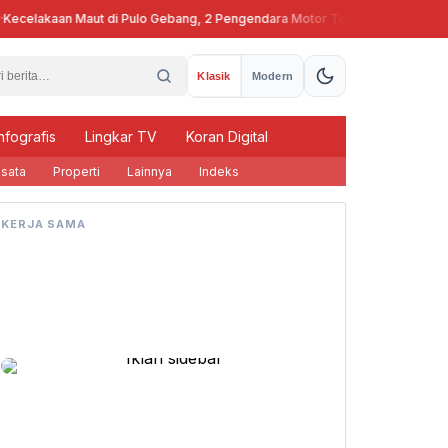
celakaan Maut di Pulo Gebang, 2 Pengendara Motor Tewas
Pj Gubern
Klasik
Modern
nfografis
Lingkar TV
Koran Digital
sata
Properti
Lainnya
Indeks
KERJA SAMA