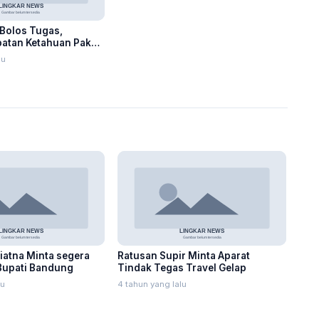
 Bolos Tugas,
atan Ketahuan Pakai
 Anak Buah
lu
atna Minta segera
Ratusan Supir Minta Aparat
 Bupati Bandung
Tindak Tegas Travel Gelap
lu
4 tahun yang lalu