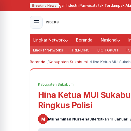
 Gubernur Jabar Cari Solusi Agar Industri Pariwisata tak Terdampak Akibat 
Breaking News
INDEKS
Lingkar Network
Beranda
Nasional
I
Lingkar Networks
TRENDING
BIO TOKOH
FO
Beranda
Kabupaten Sukabumi
Hina Ketua MUI Sukabu
Kabupaten Sukabumi
Hina Ketua MUI Sukabum
Ringkus Polisi
M
Muhammad Nurseha
Diterbitkan 11 Januari