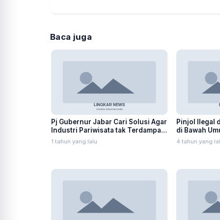
Baca juga
Pj Gubernur Jabar Cari Solusi Agar
Pinjol Ilegal
Industri Pariwisata tak Terdampak
di Bawah Um
Akibat Efisiensi Anggaran
1 tahun yang lalu
4 tahun yang la