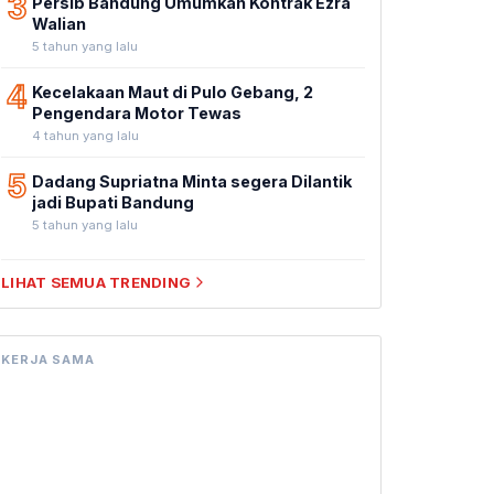
3
Persib Bandung Umumkan Kontrak Ezra
Walian
5 tahun yang lalu
4
Kecelakaan Maut di Pulo Gebang, 2
Pengendara Motor Tewas
4 tahun yang lalu
5
Dadang Supriatna Minta segera Dilantik
jadi Bupati Bandung
5 tahun yang lalu
LIHAT SEMUA TRENDING
KERJA SAMA