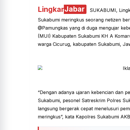
Lingkar
Jabar
SUKABUMI, Lingkar
Sukabumi meringkus seorang netizen beri
@Pamungkas yang di duga mengujar keben
(MUI) Kabupaten Sukabumi KH A Komaru
warga Cicurug, kabupaten Sukabumi,
Ja
“Dengan adanya ujaran kebencian dan p
Sukabumi, pesonel Satreskrim Polres S
langsung bergerak cepat menelusuri pem
meringkus”, kata Kapolres Sukabumi AK