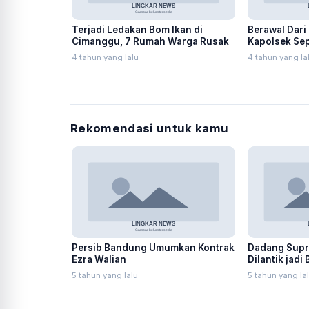
Terjadi Ledakan Bom Ikan di
Berawal Dari
Cimanggu, 7 Rumah Warga Rusak
Kapolsek Sep
Sabu Bareng
4 tahun yang lalu
4 tahun yang la
Rekomendasi untuk kamu
Persib Bandung Umumkan Kontrak
Dadang Supri
Ezra Walian
Dilantik jadi
5 tahun yang lalu
5 tahun yang la