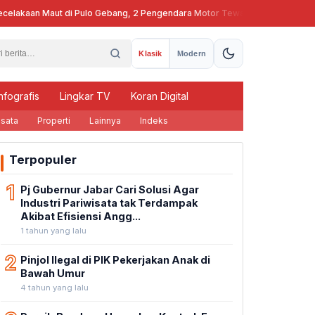
kaan Maut di Pulo Gebang, 2 Pengendara Motor Tewas
Pj Gubernur J
Klasik
Modern
nfografis
Lingkar TV
Koran Digital
sata
Properti
Lainnya
Indeks
Terpopuler
1
Pj Gubernur Jabar Cari Solusi Agar
Industri Pariwisata tak Terdampak
Akibat Efisiensi Angg...
1 tahun yang lalu
2
Pinjol Ilegal di PIK Pekerjakan Anak di
Bawah Umur
4 tahun yang lalu