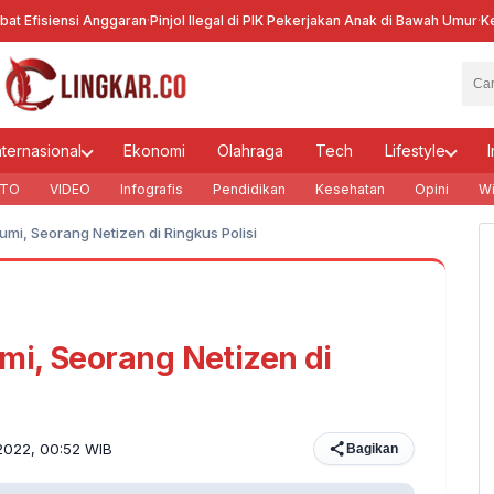
Efisiensi Anggaran
·
Pinjol Ilegal di PIK Pekerjakan Anak di Bawah Umur
·
Kecela
nternasional
Ekonomi
Olahraga
Tech
Lifestyle
I
TO
VIDEO
Infografis
Pendidikan
Kesehatan
Opini
Wi
mi, Seorang Netizen di Ringkus Polisi
i, Seorang Netizen di
 2022, 00:52 WIB
Bagikan