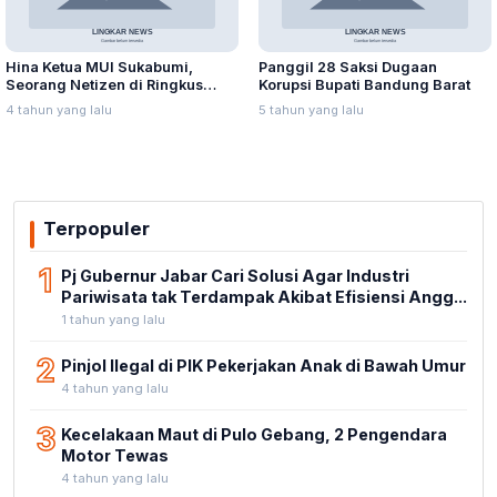
Hina Ketua MUI Sukabumi,
Panggil 28 Saksi Dugaan
Seorang Netizen di Ringkus
Korupsi Bupati Bandung Barat
Polisi
4 tahun yang lalu
5 tahun yang lalu
Terpopuler
1
Pj Gubernur Jabar Cari Solusi Agar Industri
Pariwisata tak Terdampak Akibat Efisiensi Angg...
1 tahun yang lalu
2
Pinjol Ilegal di PIK Pekerjakan Anak di Bawah Umur
4 tahun yang lalu
3
Kecelakaan Maut di Pulo Gebang, 2 Pengendara
Motor Tewas
4 tahun yang lalu