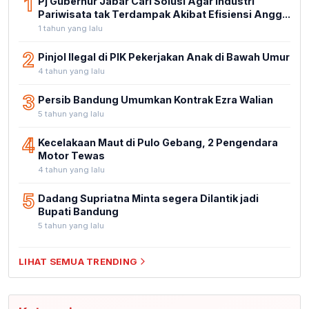
1
Pj Gubernur Jabar Cari Solusi Agar Industri
Pariwisata tak Terdampak Akibat Efisiensi Angg...
1 tahun yang lalu
2
Pinjol Ilegal di PIK Pekerjakan Anak di Bawah Umur
4 tahun yang lalu
3
Persib Bandung Umumkan Kontrak Ezra Walian
5 tahun yang lalu
4
Kecelakaan Maut di Pulo Gebang, 2 Pengendara
Motor Tewas
4 tahun yang lalu
5
Dadang Supriatna Minta segera Dilantik jadi
Bupati Bandung
5 tahun yang lalu
LIHAT SEMUA TRENDING