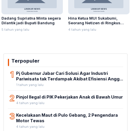
Dadang Supriatna Minta segera
Hina Ketua MUI Sukabumi,
Dilantik jadi Bupati Bandung
Seorang Netizen di Ringkus
Polisi
5 tahun yang lalu
4 tahun yang lalu
Terpopuler
1
Pj Gubernur Jabar Cari Solusi Agar Industri
Pariwisata tak Terdampak Akibat Efisiensi Angg...
1 tahun yang lalu
2
Pinjol Ilegal di PIK Pekerjakan Anak di Bawah Umur
4 tahun yang lalu
3
Kecelakaan Maut di Pulo Gebang, 2 Pengendara
Motor Tewas
4 tahun yang lalu