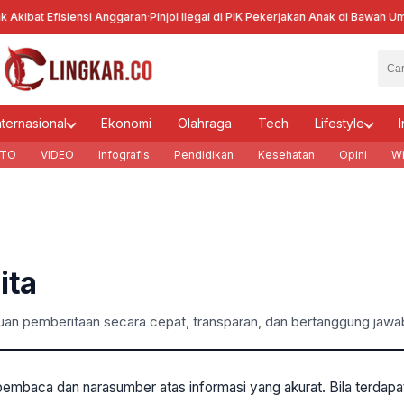
 Akibat Efisiensi Anggaran
·
Pinjol Ilegal di PIK Pekerjakan Anak di Bawah Umu
nternasional
Ekonomi
Olahraga
Tech
Lifestyle
I
TO
VIDEO
Infografis
Pendidikan
Kesehatan
Opini
Wi
ita
uan pemberitaan secara cepat, transparan, dan bertanggung jawa
embaca dan narasumber atas informasi yang akurat. Bila terdapa