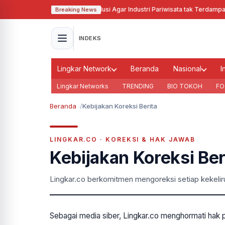
Pj Gubernur Jabar Cari Solusi Agar Industri Pariwisata tak Terdampak
Breaking News
INDEKS
Lingkar Network
Beranda
Nasional
I
Lingkar Networks
TRENDING
BIO TOKOH
FO
Beranda
Kebijakan Koreksi Berita
LINGKAR.CO · KOREKSI & HAK JAWAB
Kebijakan Koreksi Ber
Lingkar.co berkomitmen mengoreksi setiap kekelir
Sebagai media siber, Lingkar.co menghormati hak p