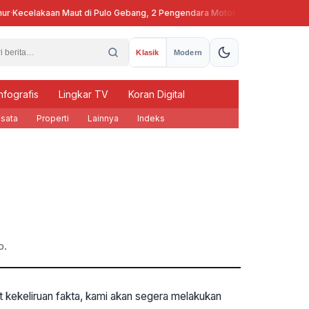
r
·
Kecelakaan Maut di Pulo Gebang, 2 Pengendara Motor Tewas
Pj Gu
Klasik
Modern
nfografis
Lingkar TV
Koran Digital
sata
Properti
Lainnya
Indeks
b.
t kekeliruan fakta, kami akan segera melakukan