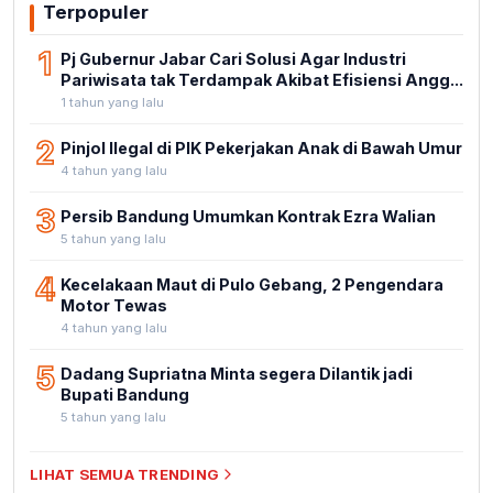
Terpopuler
1
Pj Gubernur Jabar Cari Solusi Agar Industri
Pariwisata tak Terdampak Akibat Efisiensi Angg...
1 tahun yang lalu
2
Pinjol Ilegal di PIK Pekerjakan Anak di Bawah Umur
4 tahun yang lalu
3
Persib Bandung Umumkan Kontrak Ezra Walian
5 tahun yang lalu
4
Kecelakaan Maut di Pulo Gebang, 2 Pengendara
Motor Tewas
4 tahun yang lalu
5
Dadang Supriatna Minta segera Dilantik jadi
Bupati Bandung
5 tahun yang lalu
LIHAT SEMUA TRENDING