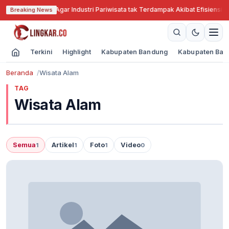
Jabar Cari Solusi Agar Industri Pariwisata tak Terdampak Akibat Efisiensi A
Breaking News
Terkini
Highlight
Kabupaten Bandung
Kabupaten Ban
Beranda
Wisata Alam
TAG
Wisata Alam
Semua
Artikel
Foto
Video
1
1
1
0