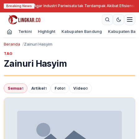
Jabar Cari Solusi Agar Industri Pariwisata tak Terdampak Akibat Efisiensi A
Breaking News
Terkini
Highlight
Kabupaten Bandung
Kabupaten Ban
Beranda
Zainuri Hasyim
TAG
Zainuri Hasyim
Semua
Artikel
Foto
Video
1
1
1
0