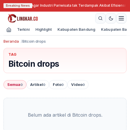
abar Cari Solusi Agar Industri Pariwisata tak Terdampak Akibat Efisiensi A
Breaking News
Terkini
Highlight
Kabupaten Bandung
Kabupaten Ban
Beranda
Bitcoin drops
TAG
Bitcoin drops
Semua
Artikel
Foto
Video
0
0
0
0
Belum ada artikel di Bitcoin drops.