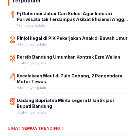
Terpopuler
1
Pj Gubernur Jabar Cari Solusi Agar Industri
Pariwisata tak Terdampak Akibat Efisiensi Angg...
1 tahun yang lalu
2
Pinjol Ilegal di PIK Pekerjakan Anak di Bawah Umur
4 tahun yang lalu
3
Persib Bandung Umumkan Kontrak Ezra Walian
5 tahun yang lalu
4
Kecelakaan Maut di Pulo Gebang, 2 Pengendara
Motor Tewas
4 tahun yang lalu
5
Dadang Supriatna Minta segera Dilantik jadi
Bupati Bandung
5 tahun yang lalu
LIHAT SEMUA TRENDING