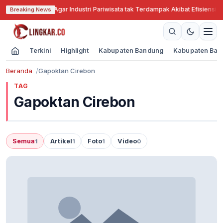
Jabar Cari Solusi Agar Industri Pariwisata tak Terdampak Akibat Efisiensi A
Breaking News
Terkini
Highlight
Kabupaten Bandung
Kabupaten Ban
Beranda
Gapoktan Cirebon
TAG
Gapoktan Cirebon
Semua
Artikel
Foto
Video
1
1
1
0