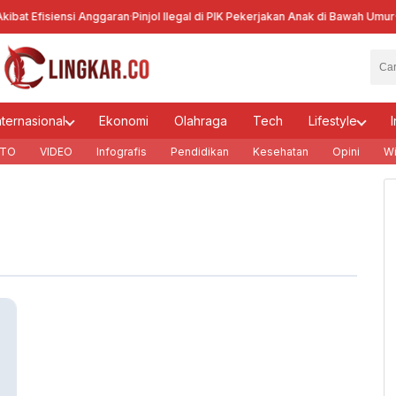
bat Efisiensi Anggaran
·
Pinjol Ilegal di PIK Pekerjakan Anak di Bawah Umur
·
Ke
nternasional
Ekonomi
Olahraga
Tech
Lifestyle
I
TO
VIDEO
Infografis
Pendidikan
Kesehatan
Opini
Wi