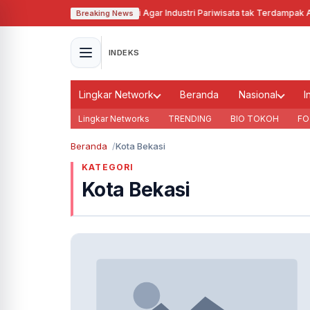
Pj Gubernur Jabar Cari Solusi Agar Industri Pariwisata tak Terdampak Aki
Breaking News
INDEKS
Lingkar Network
Beranda
Nasional
I
Lingkar Networks
TRENDING
BIO TOKOH
FO
Beranda
Kota Bekasi
KATEGORI
Kota Bekasi