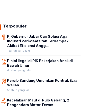
Terpopuler
1
Pj Gubernur Jabar Cari Solusi Agar
Industri Pariwisata tak Terdampak
Akibat Efisiensi Angg...
1 tahun yang lalu
2
Pinjol Ilegal di PIK Pekerjakan Anak di
Bawah Umur
4 tahun yang lalu
3
Persib Bandung Umumkan Kontrak Ezra
Walian
5 tahun yang lalu
4
Kecelakaan Maut di Pulo Gebang, 2
Pengendara Motor Tewas