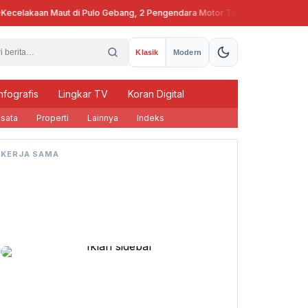
celakaan Maut di Pulo Gebang, 2 Pengendara Motor Tewas
Pj Gubern
Klasik
Modern
nfografis
Lingkar TV
Koran Digital
sata
Properti
Lainnya
Indeks
KERJA SAMA