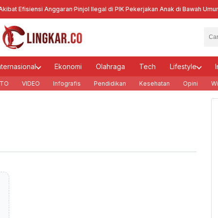
bat Efisiensi Anggaran
·
Pinjol Ilegal di PIK Pekerjakan Anak di Bawah Umur
·
Ke
nternasional
Ekonomi
Olahraga
Tech
Lifestyle
I
TO
VIDEO
Infografis
Pendidikan
Kesehatan
Opini
Wi