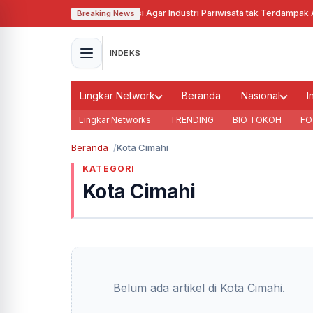
Pj Gubernur Jabar Cari Solusi Agar Industri Pariwisata tak Terdampak Aki
Breaking News
INDEKS
Lingkar Network
Beranda
Nasional
I
Lingkar Networks
TRENDING
BIO TOKOH
FO
Beranda
Kota Cimahi
KATEGORI
Kota Cimahi
Belum ada artikel di Kota Cimahi.