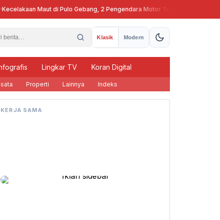
celakaan Maut di Pulo Gebang, 2 Pengendara Motor Tewas
Pj Gubern
Klasik
Modern
nfografis
Lingkar TV
Koran Digital
sata
Properti
Lainnya
Indeks
KERJA SAMA