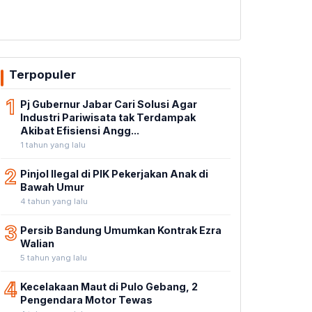
Terpopuler
1
Pj Gubernur Jabar Cari Solusi Agar
Industri Pariwisata tak Terdampak
Akibat Efisiensi Angg...
1 tahun yang lalu
2
Pinjol Ilegal di PIK Pekerjakan Anak di
Bawah Umur
4 tahun yang lalu
3
Persib Bandung Umumkan Kontrak Ezra
Walian
5 tahun yang lalu
4
Kecelakaan Maut di Pulo Gebang, 2
Pengendara Motor Tewas