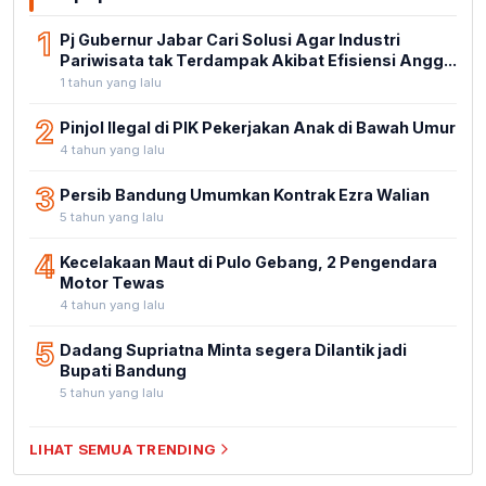
1
Pj Gubernur Jabar Cari Solusi Agar Industri
Pariwisata tak Terdampak Akibat Efisiensi Angg...
1 tahun yang lalu
2
Pinjol Ilegal di PIK Pekerjakan Anak di Bawah Umur
4 tahun yang lalu
3
Persib Bandung Umumkan Kontrak Ezra Walian
5 tahun yang lalu
4
Kecelakaan Maut di Pulo Gebang, 2 Pengendara
Motor Tewas
4 tahun yang lalu
5
Dadang Supriatna Minta segera Dilantik jadi
Bupati Bandung
5 tahun yang lalu
LIHAT SEMUA TRENDING