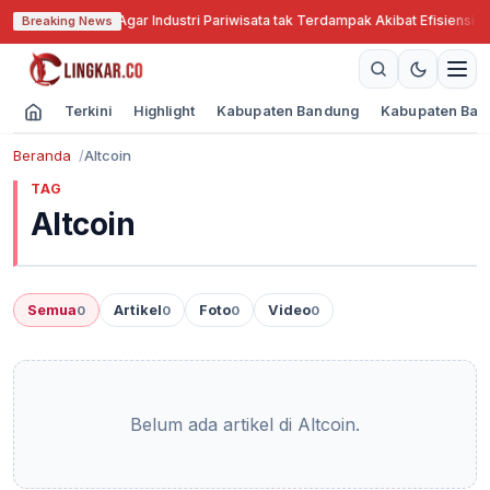
Jabar Cari Solusi Agar Industri Pariwisata tak Terdampak Akibat Efisiensi A
Breaking News
Terkini
Highlight
Kabupaten Bandung
Kabupaten Ban
Beranda
Altcoin
TAG
Altcoin
Semua
Artikel
Foto
Video
0
0
0
0
Belum ada artikel di Altcoin.