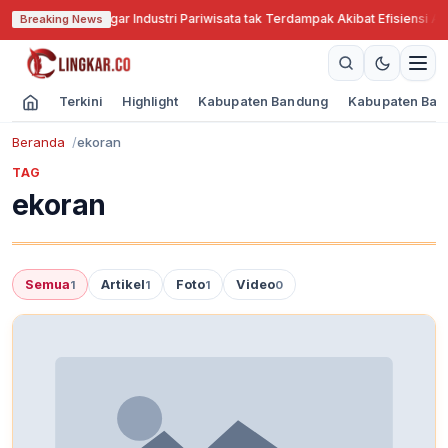
abar Cari Solusi Agar Industri Pariwisata tak Terdampak Akibat Efisiensi An
Breaking News
Terkini
Highlight
Kabupaten Bandung
Kabupaten Ban
Beranda
ekoran
TAG
ekoran
Semua
Artikel
Foto
Video
1
1
1
0