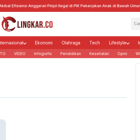
bat Efisiensi Anggaran
·
Pinjol Ilegal di PIK Pekerjakan Anak di Bawah Umur
·
Ke
nternasional
Ekonomi
Olahraga
Tech
Lifestyle
I
TO
VIDEO
Infografis
Pendidikan
Kesehatan
Opini
Wi