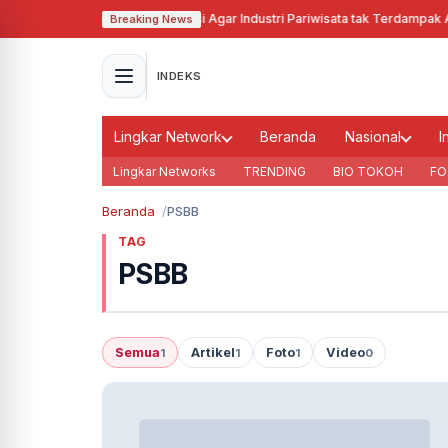
Pj Gubernur Jabar Cari Solusi Agar Industri Pariwisata tak Terdampak Aki
Breaking News
INDEKS
Lingkar Network
Beranda
Nasional
I
Lingkar Networks
TRENDING
BIO TOKOH
FO
Beranda
PSBB
TAG
PSBB
Semua
Artikel
Foto
Video
1
1
1
0