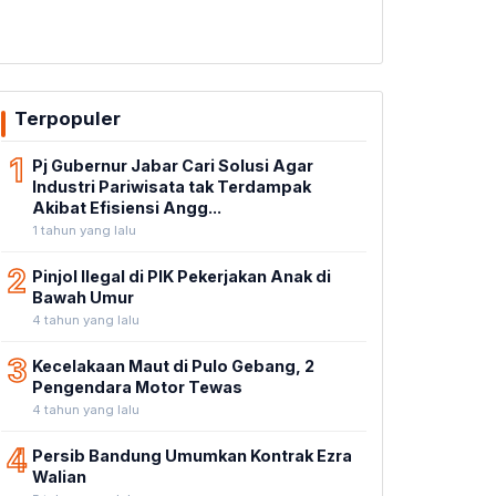
Terpopuler
1
Pj Gubernur Jabar Cari Solusi Agar
Industri Pariwisata tak Terdampak
Akibat Efisiensi Angg...
1 tahun yang lalu
2
Pinjol Ilegal di PIK Pekerjakan Anak di
Bawah Umur
4 tahun yang lalu
3
Kecelakaan Maut di Pulo Gebang, 2
Pengendara Motor Tewas
4 tahun yang lalu
4
Persib Bandung Umumkan Kontrak Ezra
Walian