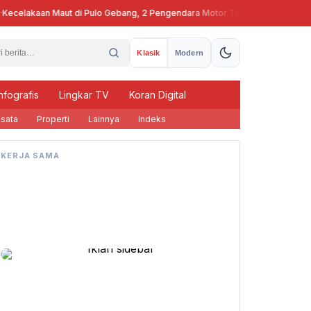
celakaan Maut di Pulo Gebang, 2 Pengendara Motor Tewas
Pj Gubern
Klasik
Modern
nfografis
Lingkar TV
Koran Digital
sata
Properti
Lainnya
Indeks
KERJA SAMA