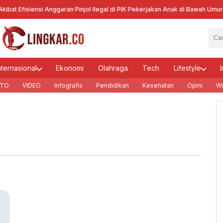
bat Efisiensi Anggaran
·
Pinjol Ilegal di PIK Pekerjakan Anak di Bawah Umur
·
Ke
nternasional
Ekonomi
Olahraga
Tech
Lifestyle
I
TO
VIDEO
Infografis
Pendidikan
Kesehatan
Opini
Wi