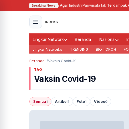
Pj Gubernur Jabar Cari Solusi Agar Industri Pariwisata tak Terdampak Aki
Breaking News
INDEKS
Lingkar Network
Beranda
Nasional
I
Lingkar Networks
TRENDING
BIO TOKOH
FO
Beranda
Vaksin Covid-19
TAG
Vaksin Covid-19
Semua
Artikel
Foto
Video
1
1
1
0