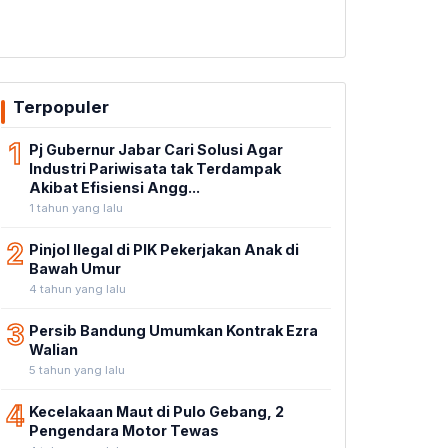
Terpopuler
1
Pj Gubernur Jabar Cari Solusi Agar
Industri Pariwisata tak Terdampak
Akibat Efisiensi Angg...
1 tahun yang lalu
2
Pinjol Ilegal di PIK Pekerjakan Anak di
Bawah Umur
4 tahun yang lalu
3
Persib Bandung Umumkan Kontrak Ezra
Walian
5 tahun yang lalu
4
Kecelakaan Maut di Pulo Gebang, 2
Pengendara Motor Tewas