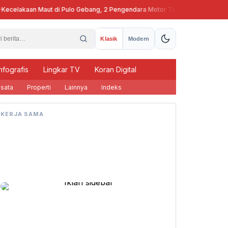
celakaan Maut di Pulo Gebang, 2 Pengendara Motor Tewas
Pj Gubern
Klasik
Modern
nfografis
Lingkar TV
Koran Digital
sata
Properti
Lainnya
Indeks
KERJA SAMA