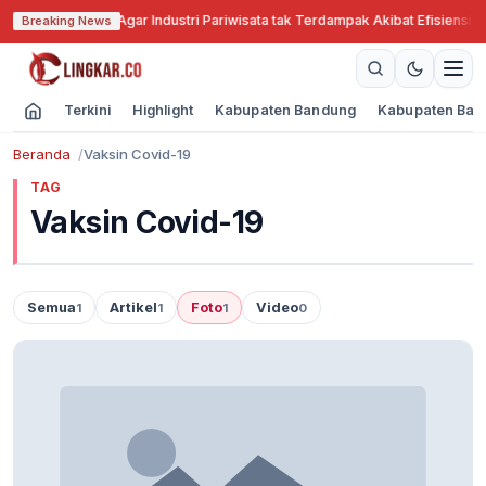
Jabar Cari Solusi Agar Industri Pariwisata tak Terdampak Akibat Efisiensi A
Breaking News
Terkini
Highlight
Kabupaten Bandung
Kabupaten Ban
Beranda
Vaksin Covid-19
TAG
Vaksin Covid-19
Semua
Artikel
Foto
Video
1
1
1
0