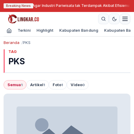
Jabar Cari Solusi Agar Industri Pariwisata tak Terdampak Akibat Efisiensi A
Breaking News
Terkini
Highlight
Kabupaten Bandung
Kabupaten Ban
Beranda
PKS
TAG
PKS
Semua
Artikel
Foto
Video
1
1
1
0