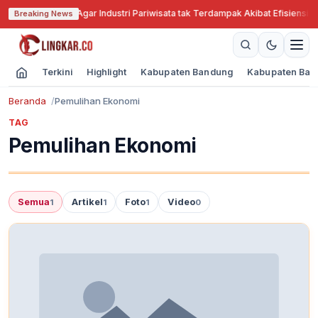
Jabar Cari Solusi Agar Industri Pariwisata tak Terdampak Akibat Efisiensi A
Breaking News
Terkini
Highlight
Kabupaten Bandung
Kabupaten Ban
Beranda
Pemulihan Ekonomi
TAG
Pemulihan Ekonomi
Semua
Artikel
Foto
Video
1
1
1
0