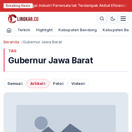
bar Cari Solusi Agar Industri Pariwisata tak Terdampak Akibat Efisiensi Ang
Breaking News
Terkini
Highlight
Kabupaten Bandung
Kabupaten Ban
Beranda
Gubernur Jawa Barat
TAG
Gubernur Jawa Barat
Semua
Artikel
Foto
Video
3
3
3
0