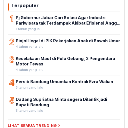
Terpopuler
1
Pj Gubernur Jabar Cari Solusi Agar Industri
Pariwisata tak Terdampak Akibat Efisiensi Angg...
1 tahun yang lalu
2
Pinjol Ilegal di PIK Pekerjakan Anak di Bawah Umur
4 tahun yang lalu
3
Kecelakaan Maut di Pulo Gebang, 2 Pengendara
Motor Tewas
4 tahun yang lalu
4
Persib Bandung Umumkan Kontrak Ezra Walian
5 tahun yang lalu
5
Dadang Supriatna Minta segera Dilantik jadi
Bupati Bandung
5 tahun yang lalu
LIHAT SEMUA TRENDING