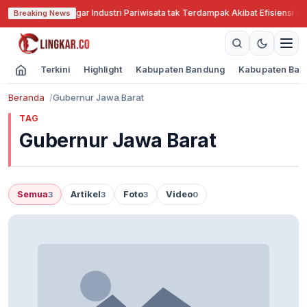
bar Cari Solusi Agar Industri Pariwisata tak Terdampak Akibat Efisiensi An
Breaking News
Terkini
Highlight
Kabupaten Bandung
Kabupaten Ban
Beranda
Gubernur Jawa Barat
TAG
Gubernur Jawa Barat
Semua
Artikel
Foto
Video
3
3
3
0