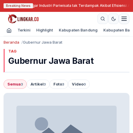
bar Cari Solusi Agar Industri Pariwisata tak Terdampak Akibat Efisiensi Ang
Breaking News
Terkini
Highlight
Kabupaten Bandung
Kabupaten Ban
Beranda
Gubernur Jawa Barat
TAG
Gubernur Jawa Barat
Semua
Artikel
Foto
Video
3
3
3
0