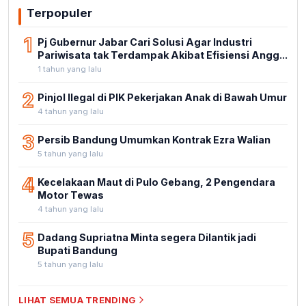
Terpopuler
1
Pj Gubernur Jabar Cari Solusi Agar Industri
Pariwisata tak Terdampak Akibat Efisiensi Angg...
1 tahun yang lalu
2
Pinjol Ilegal di PIK Pekerjakan Anak di Bawah Umur
4 tahun yang lalu
3
Persib Bandung Umumkan Kontrak Ezra Walian
5 tahun yang lalu
4
Kecelakaan Maut di Pulo Gebang, 2 Pengendara
Motor Tewas
4 tahun yang lalu
5
Dadang Supriatna Minta segera Dilantik jadi
Bupati Bandung
5 tahun yang lalu
LIHAT SEMUA TRENDING