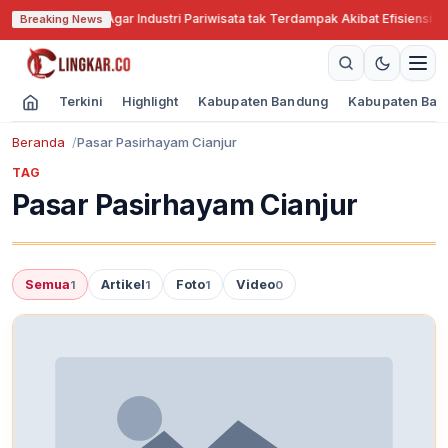
abar Cari Solusi Agar Industri Pariwisata tak Terdampak Akibat Efisiensi A
Breaking News
Terkini
Highlight
Kabupaten Bandung
Kabupaten Ban
Beranda
Pasar Pasirhayam Cianjur
TAG
Pasar Pasirhayam Cianjur
Semua
Artikel
Foto
Video
1
1
1
0