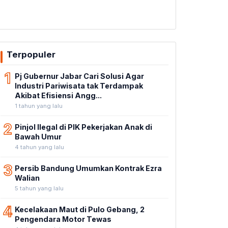
Terpopuler
1
Pj Gubernur Jabar Cari Solusi Agar
Industri Pariwisata tak Terdampak
Akibat Efisiensi Angg...
1 tahun yang lalu
2
Pinjol Ilegal di PIK Pekerjakan Anak di
Bawah Umur
4 tahun yang lalu
3
Persib Bandung Umumkan Kontrak Ezra
Walian
5 tahun yang lalu
4
Kecelakaan Maut di Pulo Gebang, 2
Pengendara Motor Tewas