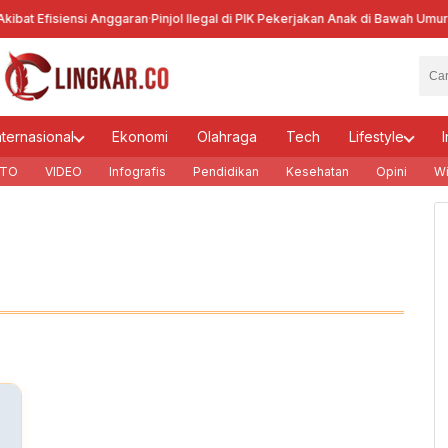
bat Efisiensi Anggaran
·
Pinjol Ilegal di PIK Pekerjakan Anak di Bawah Umur
·
Ke
nternasional
Ekonomi
Olahraga
Tech
Lifestyle
I
TO
VIDEO
Infografis
Pendidikan
Kesehatan
Opini
Wi