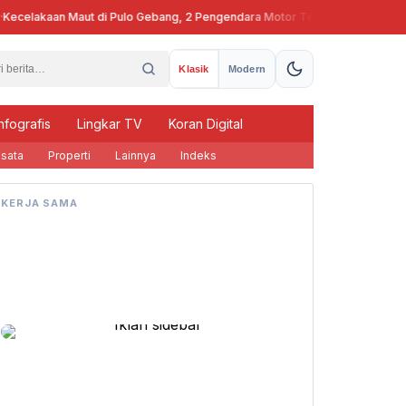
celakaan Maut di Pulo Gebang, 2 Pengendara Motor Tewas
Pj Gubern
Klasik
Modern
nfografis
Lingkar TV
Koran Digital
sata
Properti
Lainnya
Indeks
KERJA SAMA