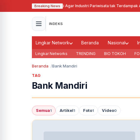
Pj Gubernur Jabar Cari Solusi Agar Industri Pariwisata tak Terdampak Aki
Breaking News
INDEKS
Lingkar Network
Beranda
Nasional
I
Lingkar Networks
TRENDING
BIO TOKOH
FO
Beranda
Bank Mandiri
TAG
Bank Mandiri
Semua
Artikel
Foto
Video
1
1
1
0