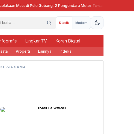
lakaan Maut di Pulo Gebang, 2 Pengendara Motor Tewas
Pj Gubernur 
Klasik
Modern
nfografis
Lingkar TV
Koran Digital
sata
Properti
Lainnya
Indeks
KERJA SAMA