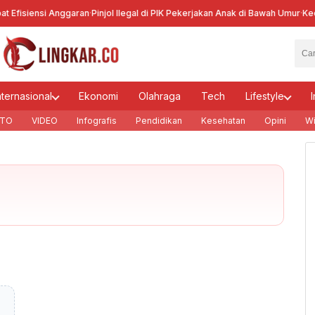
 Efisiensi Anggaran
·
Pinjol Ilegal di PIK Pekerjakan Anak di Bawah Umur
·
Kece
nternasional
Ekonomi
Olahraga
Tech
Lifestyle
I
TO
VIDEO
Infografis
Pendidikan
Kesehatan
Opini
Wi