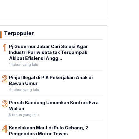
Terpopuler
1
Pj Gubernur Jabar Cari Solusi Agar
Industri Pariwisata tak Terdampak
Akibat Efisiensi Angg...
1 tahun yang lalu
2
Pinjol Ilegal di PIK Pekerjakan Anak di
Bawah Umur
4 tahun yang lalu
3
Persib Bandung Umumkan Kontrak Ezra
Walian
5 tahun yang lalu
4
Kecelakaan Maut di Pulo Gebang, 2
Pengendara Motor Tewas