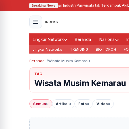
Pj Gubernur Jabar Cari Solusi Agar Industri Pariwisata tak Terdampak Akibat
Breaking News
INDEKS
Lingkar Network
Beranda
Nasional
I
Lingkar Networks
TRENDING
BIO TOKOH
FO
Beranda
Wisata Musim Kemarau
TAG
Wisata Musim Kemarau
Semua
Artikel
Foto
Video
0
0
0
0