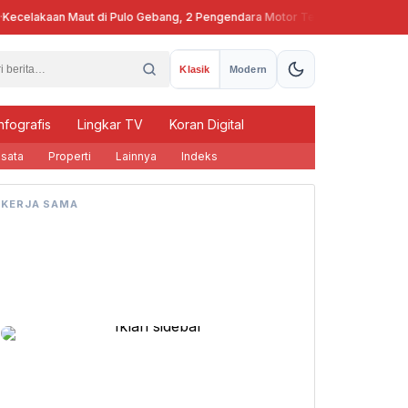
celakaan Maut di Pulo Gebang, 2 Pengendara Motor Tewas
Pj Gubern
Klasik
Modern
nfografis
Lingkar TV
Koran Digital
sata
Properti
Lainnya
Indeks
KERJA SAMA