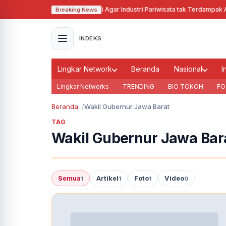
Pj Gubernur Jabar Cari Solusi Agar Industri Pariwisata tak Terdampak Aki
Breaking News
INDEKS
Lingkar Network
Beranda
Nasional
I
Lingkar Networks
TRENDING
BIO TOKOH
FO
Beranda
Wakil Gubernur Jawa Barat
TAG
Wakil Gubernur Jawa Bar
Semua
Artikel
Foto
Video
1
1
1
0