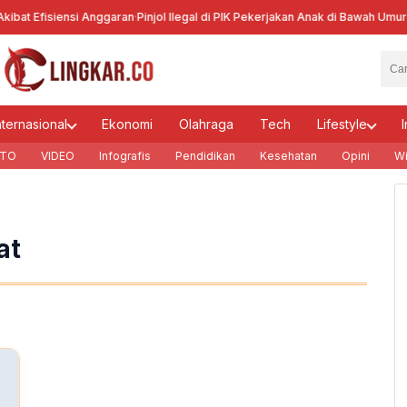
bat Efisiensi Anggaran
·
Pinjol Ilegal di PIK Pekerjakan Anak di Bawah Umur
·
Ke
nternasional
Ekonomi
Olahraga
Tech
Lifestyle
I
TO
VIDEO
Infografis
Pendidikan
Kesehatan
Opini
Wi
at