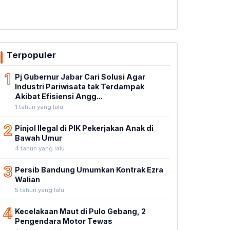
Terpopuler
1
Pj Gubernur Jabar Cari Solusi Agar
Industri Pariwisata tak Terdampak
Akibat Efisiensi Angg...
1 tahun yang lalu
2
Pinjol Ilegal di PIK Pekerjakan Anak di
Bawah Umur
4 tahun yang lalu
3
Persib Bandung Umumkan Kontrak Ezra
Walian
5 tahun yang lalu
4
Kecelakaan Maut di Pulo Gebang, 2
Pengendara Motor Tewas