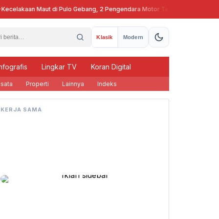
celakaan Maut di Pulo Gebang, 2 Pengendara Motor Tewas
Pj Gubern
Klasik
Modern
nfografis
Lingkar TV
Koran Digital
sata
Properti
Lainnya
Indeks
KERJA SAMA