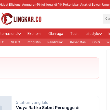
bat Efisiensi Anggaran
·
Pinjol Ilegal di PIK Pekerjakan Anak di Bawah Umur
·
Ke
nternasional
Ekonomi
Olahraga
Tech
Lifestyle
I
TO
VIDEO
Infografis
Pendidikan
Kesehatan
Opini
Wi
5 tahun yang lalu
Vidya Rafika Sabet Perunggu di