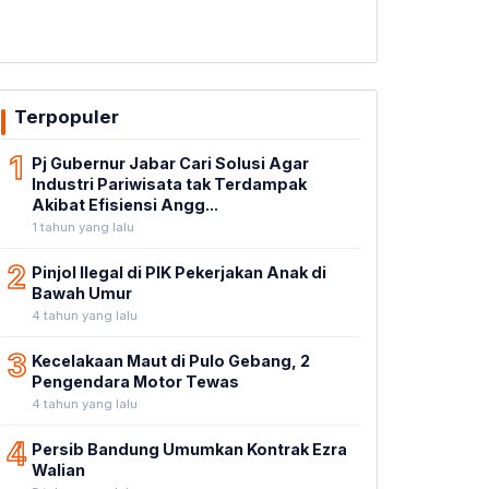
Terpopuler
1
Pj Gubernur Jabar Cari Solusi Agar
Industri Pariwisata tak Terdampak
Akibat Efisiensi Angg...
1 tahun yang lalu
2
Pinjol Ilegal di PIK Pekerjakan Anak di
Bawah Umur
4 tahun yang lalu
3
Kecelakaan Maut di Pulo Gebang, 2
Pengendara Motor Tewas
4 tahun yang lalu
4
Persib Bandung Umumkan Kontrak Ezra
Walian