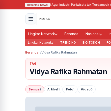
Pj Gubernur Jabar Cari Solusi Agar Industri Pariwisata tak Terdampak Aki
Breaking News
INDEKS
Lingkar Network
Beranda
Nasional
I
Lingkar Networks
TRENDING
BIO TOKOH
FO
Beranda
Vidya Rafika Rahmatan
TAG
Vidya Rafika Rahmatan
Semua
Artikel
Foto
Video
1
1
1
0