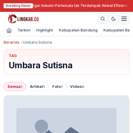
abar Cari Solusi Agar Industri Pariwisata tak Terdampak Akibat Efisiensi A
Breaking News
Terkini
Highlight
Kabupaten Bandung
Kabupaten Ban
Beranda
Umbara Sutisna
TAG
Umbara Sutisna
Semua
Artikel
Foto
Video
1
1
1
0