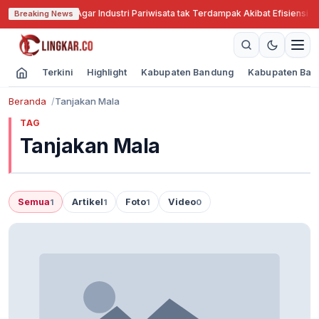
abar Cari Solusi Agar Industri Pariwisata tak Terdampak Akibat Efisiensi A
Breaking News
Terkini
Highlight
Kabupaten Bandung
Kabupaten Ban
Beranda
Tanjakan Mala
TAG
Tanjakan Mala
Semua
Artikel
Foto
Video
1
1
1
0