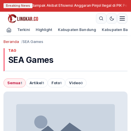
 Pariwisata tak Terdampak Akibat Efisiensi Anggaran
·
Pinjol Ilegal di PIK Pek
Breaking News
Terkini
Highlight
Kabupaten Bandung
Kabupaten Ban
Beranda
SEA Games
TAG
SEA Games
Semua
Artikel
Foto
Video
1
1
1
0