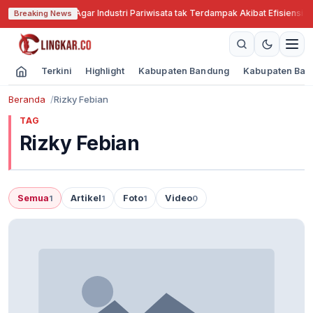
Jabar Cari Solusi Agar Industri Pariwisata tak Terdampak Akibat Efisiensi A
Breaking News
Terkini
Highlight
Kabupaten Bandung
Kabupaten Ban
Beranda
Rizky Febian
TAG
Rizky Febian
Semua
Artikel
Foto
Video
1
1
1
0