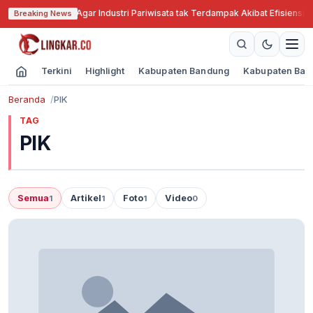
Jabar Cari Solusi Agar Industri Pariwisata tak Terdampak Akibat Efisiensi A
Breaking News
Terkini
Highlight
Kabupaten Bandung
Kabupaten Ban
Beranda
PIK
TAG
PIK
Semua
Artikel
Foto
Video
1
1
1
0