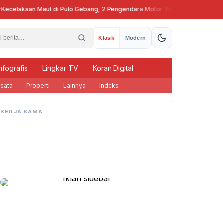
celakaan Maut di Pulo Gebang, 2 Pengendara Motor Tewas
Pj Gubern
Klasik
Modern
nfografis
Lingkar TV
Koran Digital
sata
Properti
Lainnya
Indeks
KERJA SAMA