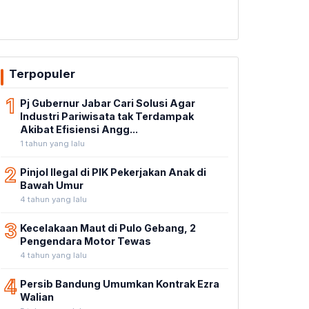
Terpopuler
1
Pj Gubernur Jabar Cari Solusi Agar
Industri Pariwisata tak Terdampak
Akibat Efisiensi Angg...
1 tahun yang lalu
2
Pinjol Ilegal di PIK Pekerjakan Anak di
Bawah Umur
4 tahun yang lalu
3
Kecelakaan Maut di Pulo Gebang, 2
Pengendara Motor Tewas
4 tahun yang lalu
4
Persib Bandung Umumkan Kontrak Ezra
Walian