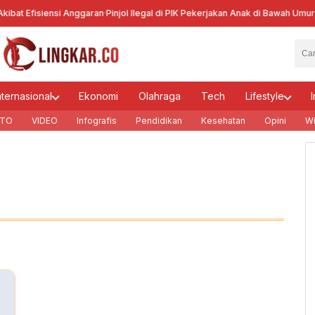
bat Efisiensi Anggaran
·
Pinjol Ilegal di PIK Pekerjakan Anak di Bawah Umur
·
Ke
nternasional
Ekonomi
Olahraga
Tech
Lifestyle
I
TO
VIDEO
Infografis
Pendidikan
Kesehatan
Opini
Wi