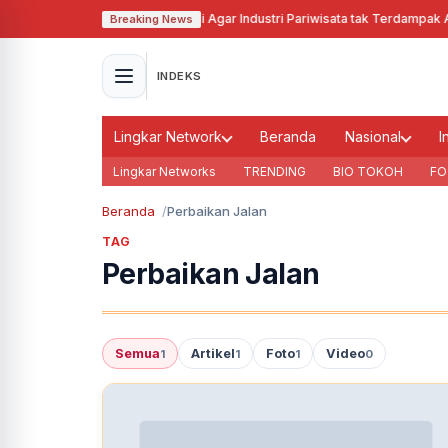
Pj Gubernur Jabar Cari Solusi Agar Industri Pariwisata tak Terdampak Aki
Breaking News
INDEKS
Lingkar Network
Beranda
Nasional
I
Lingkar Networks
TRENDING
BIO TOKOH
FO
Beranda
Perbaikan Jalan
TAG
Perbaikan Jalan
Semua
Artikel
Foto
Video
1
1
1
0