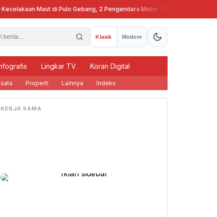
celakaan Maut di Pulo Gebang, 2 Pengendara Motor Tewas
Pj Gubern
Klasik
Modern
nfografis
Lingkar TV
Koran Digital
sata
Properti
Lainnya
Indeks
KERJA SAMA