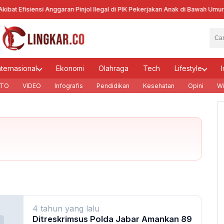
bat Efisiensi Anggaran
·
Pinjol Ilegal di PIK Pekerjakan Anak di Bawah Umur
·
Ke
nternasional
Ekonomi
Olahraga
Tech
Lifestyle
I
TO
VIDEO
Infografis
Pendidikan
Kesehatan
Opini
Wi
4 tahun yang lalu
Ditreskrimsus Polda Jabar Amankan 89