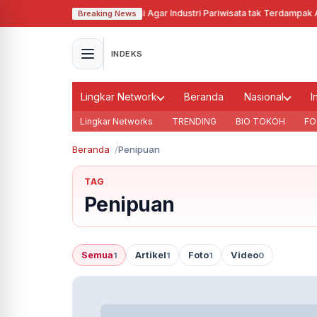
Pj Gubernur Jabar Cari Solusi Agar Industri Pariwisata tak Terdampak Aki
Breaking News
INDEKS
Lingkar Network
Beranda
Nasional
I
Lingkar Networks
TRENDING
BIO TOKOH
FO
Beranda
Penipuan
TAG
Penipuan
Semua
Artikel
Foto
Video
1
1
1
0