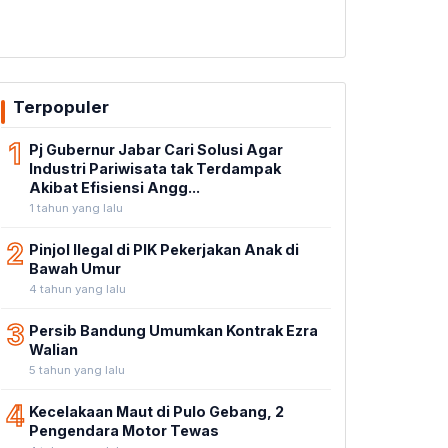
Terpopuler
1
Pj Gubernur Jabar Cari Solusi Agar
Industri Pariwisata tak Terdampak
Akibat Efisiensi Angg...
1 tahun yang lalu
2
Pinjol Ilegal di PIK Pekerjakan Anak di
Bawah Umur
4 tahun yang lalu
3
Persib Bandung Umumkan Kontrak Ezra
Walian
5 tahun yang lalu
4
Kecelakaan Maut di Pulo Gebang, 2
Pengendara Motor Tewas