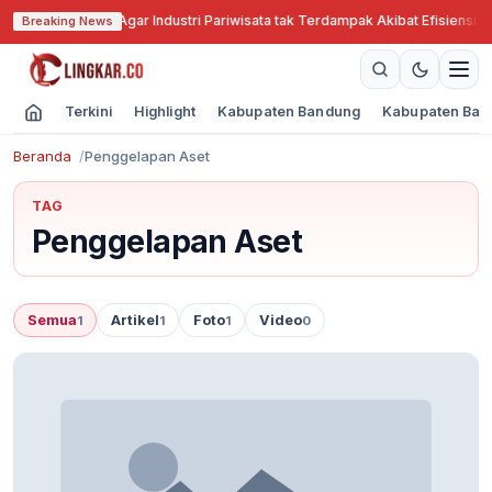
Jabar Cari Solusi Agar Industri Pariwisata tak Terdampak Akibat Efisiensi A
Breaking News
Terkini
Highlight
Kabupaten Bandung
Kabupaten Ban
Beranda
Penggelapan Aset
TAG
Penggelapan Aset
Semua
Artikel
Foto
Video
1
1
1
0