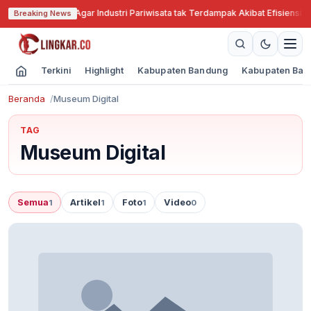
Jabar Cari Solusi Agar Industri Pariwisata tak Terdampak Akibat Efisiensi A
Breaking News
Terkini
Highlight
Kabupaten Bandung
Kabupaten Ban
Beranda
Museum Digital
TAG
Museum Digital
Semua
Artikel
Foto
Video
1
1
1
0