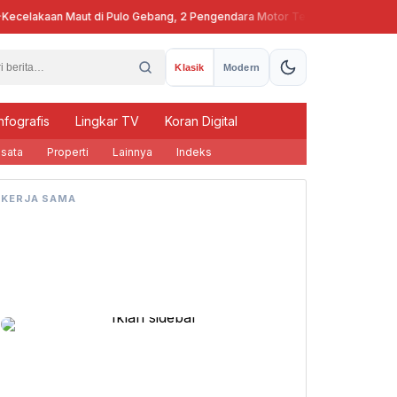
celakaan Maut di Pulo Gebang, 2 Pengendara Motor Tewas
Pj Gubern
Klasik
Modern
nfografis
Lingkar TV
Koran Digital
sata
Properti
Lainnya
Indeks
KERJA SAMA