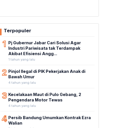
Terpopuler
1
Pj Gubernur Jabar Cari Solusi Agar
Industri Pariwisata tak Terdampak
Akibat Efisiensi Angg...
1 tahun yang lalu
2
Pinjol Ilegal di PIK Pekerjakan Anak di
Bawah Umur
4 tahun yang lalu
3
Kecelakaan Maut di Pulo Gebang, 2
Pengendara Motor Tewas
4 tahun yang lalu
4
Persib Bandung Umumkan Kontrak Ezra
Walian