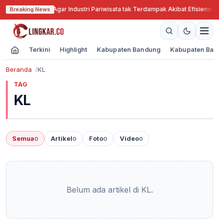
Jabar Cari Solusi Agar Industri Pariwisata tak Terdampak Akibat Efisiensi A
Breaking News
Terkini
Highlight
Kabupaten Bandung
Kabupaten Ban
Beranda
KL
TAG
KL
Semua
Artikel
Foto
Video
0
0
0
0
Belum ada artikel di KL.