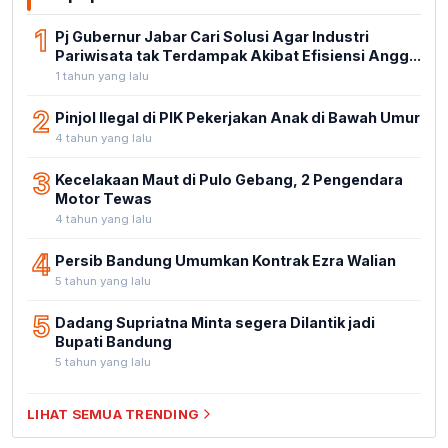
1
Pj Gubernur Jabar Cari Solusi Agar Industri
Pariwisata tak Terdampak Akibat Efisiensi Angg...
1 tahun yang lalu
2
Pinjol Ilegal di PIK Pekerjakan Anak di Bawah Umur
4 tahun yang lalu
3
Kecelakaan Maut di Pulo Gebang, 2 Pengendara
Motor Tewas
4 tahun yang lalu
4
Persib Bandung Umumkan Kontrak Ezra Walian
5 tahun yang lalu
5
Dadang Supriatna Minta segera Dilantik jadi
Bupati Bandung
5 tahun yang lalu
LIHAT SEMUA TRENDING