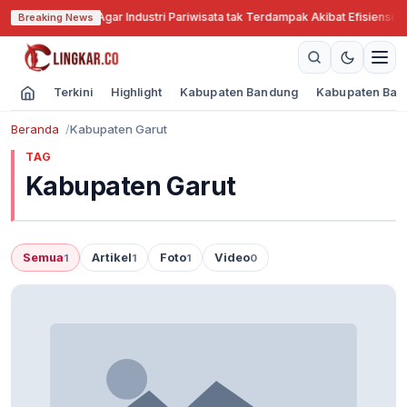
abar Cari Solusi Agar Industri Pariwisata tak Terdampak Akibat Efisiensi A
Breaking News
Terkini
Highlight
Kabupaten Bandung
Kabupaten Ban
Beranda
Kabupaten Garut
TAG
Kabupaten Garut
Semua
Artikel
Foto
Video
1
1
1
0