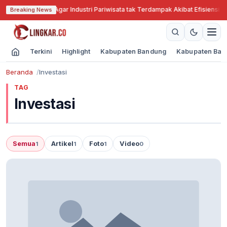
abar Cari Solusi Agar Industri Pariwisata tak Terdampak Akibat Efisiensi A
Breaking News
Terkini
Highlight
Kabupaten Bandung
Kabupaten Ban
Beranda
Investasi
TAG
Investasi
Semua
Artikel
Foto
Video
1
1
1
0