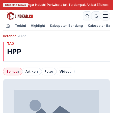
abar Cari Solusi Agar Industri Pariwisata tak Terdampak Akibat Efisiensi A
Breaking News
Terkini
Highlight
Kabupaten Bandung
Kabupaten Ban
Beranda
HPP
TAG
HPP
Semua
Artikel
Foto
Video
1
1
1
0