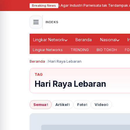
Pj Gubernur Jabar Cari Solusi Agar Industri Pariwisata tak Terdampak Aki
Breaking News
INDEKS
Lingkar Network
Beranda
Nasional
I
Lingkar Networks
TRENDING
BIO TOKOH
FO
Beranda
Hari Raya Lebaran
TAG
Hari Raya Lebaran
Semua
Artikel
Foto
Video
1
1
1
0