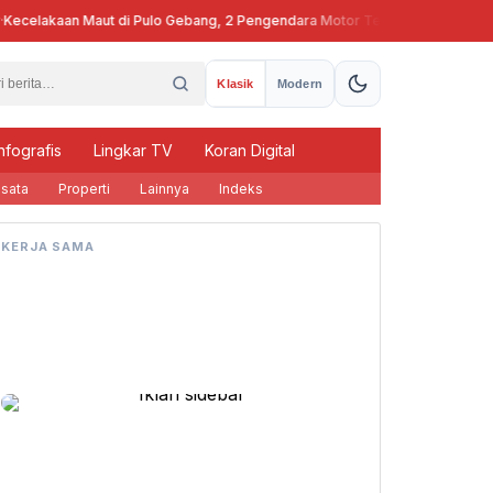
celakaan Maut di Pulo Gebang, 2 Pengendara Motor Tewas
Pj Gubern
Klasik
Modern
nfografis
Lingkar TV
Koran Digital
sata
Properti
Lainnya
Indeks
KERJA SAMA