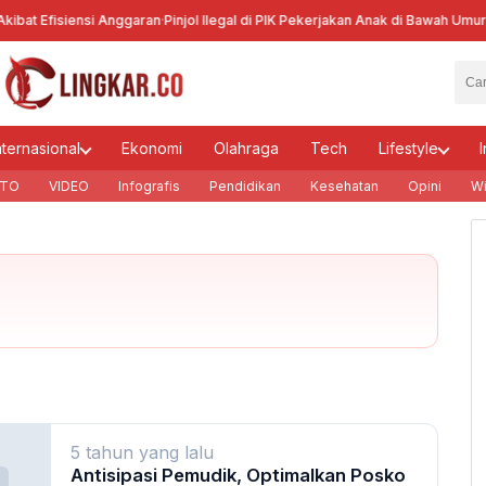
bat Efisiensi Anggaran
·
Pinjol Ilegal di PIK Pekerjakan Anak di Bawah Umur
·
Ke
nternasional
Ekonomi
Olahraga
Tech
Lifestyle
I
TO
VIDEO
Infografis
Pendidikan
Kesehatan
Opini
Wi
5 tahun yang lalu
Antisipasi Pemudik, Optimalkan Posko