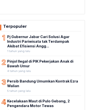
Terpopuler
1
Pj Gubernur Jabar Cari Solusi Agar
Industri Pariwisata tak Terdampak
Akibat Efisiensi Angg...
1 tahun yang lalu
2
Pinjol Ilegal di PIK Pekerjakan Anak di
Bawah Umur
4 tahun yang lalu
3
Persib Bandung Umumkan Kontrak Ezra
Walian
5 tahun yang lalu
4
Kecelakaan Maut di Pulo Gebang, 2
Pengendara Motor Tewas