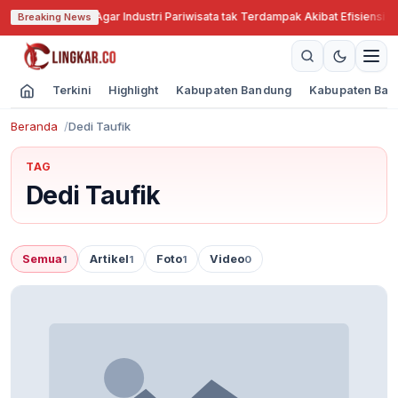
abar Cari Solusi Agar Industri Pariwisata tak Terdampak Akibat Efisiensi A
Breaking News
Terkini
Highlight
Kabupaten Bandung
Kabupaten Ban
Beranda
Dedi Taufik
TAG
Dedi Taufik
Semua
Artikel
Foto
Video
1
1
1
0