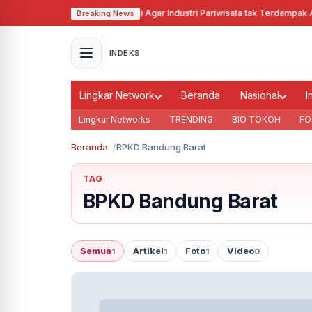
Pj Gubernur Jabar Cari Solusi Agar Industri Pariwisata tak Terdampak Aki
Breaking News
INDEKS
Lingkar Network
Beranda
Nasional
I
Lingkar Networks
TRENDING
BIO TOKOH
FO
Beranda
BPKD Bandung Barat
TAG
BPKD Bandung Barat
Semua
Artikel
Foto
Video
1
1
1
0