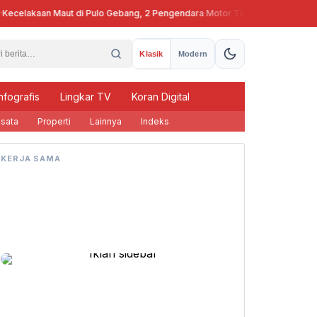
celakaan Maut di Pulo Gebang, 2 Pengendara Motor Tewas
Pj Gubern
Klasik
Modern
nfografis
Lingkar TV
Koran Digital
sata
Properti
Lainnya
Indeks
KERJA SAMA