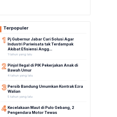
Terpopuler
1
Pj Gubernur Jabar Cari Solusi Agar
Industri Pariwisata tak Terdampak
Akibat Efisiensi Angg...
1 tahun yang lalu
2
Pinjol Ilegal di PIK Pekerjakan Anak di
Bawah Umur
4 tahun yang lalu
3
Persib Bandung Umumkan Kontrak Ezra
Walian
5 tahun yang lalu
4
Kecelakaan Maut di Pulo Gebang, 2
Pengendara Motor Tewas