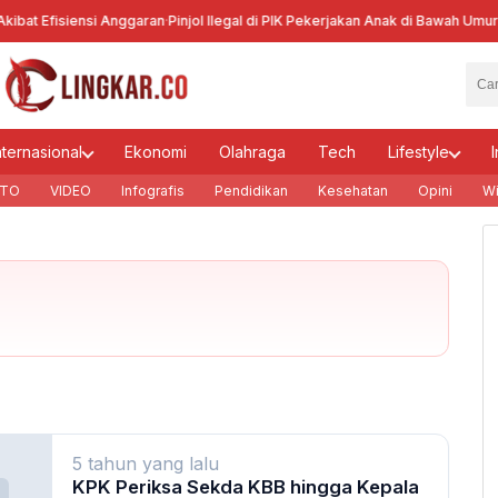
bat Efisiensi Anggaran
·
Pinjol Ilegal di PIK Pekerjakan Anak di Bawah Umur
·
Ke
nternasional
Ekonomi
Olahraga
Tech
Lifestyle
I
TO
VIDEO
Infografis
Pendidikan
Kesehatan
Opini
Wi
5 tahun yang lalu
KPK Periksa Sekda KBB hingga Kepala