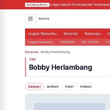
Pj Gubernur Jabar Cari Solusi Agar Industri Pariwisata tak Terdampak Ak
Breaking News
INDEKS
Lingkar Network
Beranda
Nasional
I
Lingkar Networks
TRENDING
BIO TOKOH
FO
Beranda
Bobby Herlambang
TAG
Bobby Herlambang
Semua
Artikel
Foto
Video
1
1
1
0