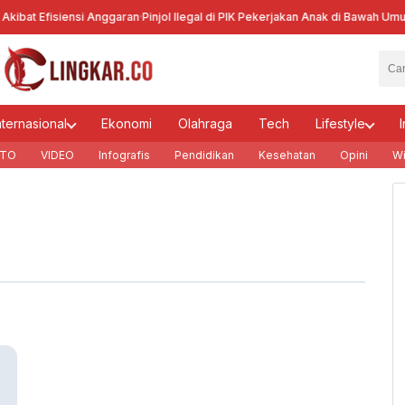
ibat Efisiensi Anggaran
·
Pinjol Ilegal di PIK Pekerjakan Anak di Bawah Umur
·
K
nternasional
Ekonomi
Olahraga
Tech
Lifestyle
I
TO
VIDEO
Infografis
Pendidikan
Kesehatan
Opini
Wi