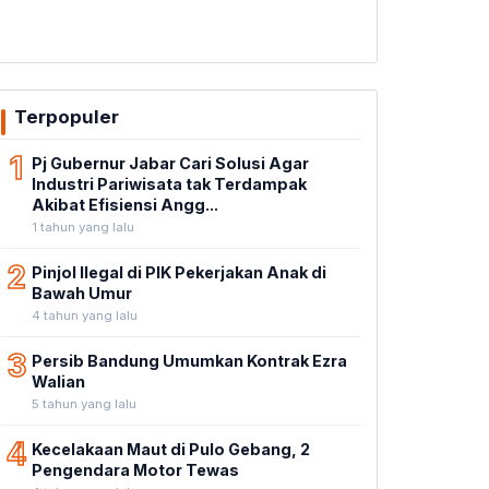
Terpopuler
1
Pj Gubernur Jabar Cari Solusi Agar
Industri Pariwisata tak Terdampak
Akibat Efisiensi Angg...
1 tahun yang lalu
2
Pinjol Ilegal di PIK Pekerjakan Anak di
Bawah Umur
4 tahun yang lalu
3
Persib Bandung Umumkan Kontrak Ezra
Walian
5 tahun yang lalu
4
Kecelakaan Maut di Pulo Gebang, 2
Pengendara Motor Tewas