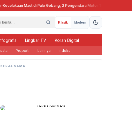
ecelakaan Maut di Pulo Gebang, 2 Pengendara Motor Tewas
Pj Guber
Klasik
Modern
nfografis
Lingkar TV
Koran Digital
sata
Properti
Lainnya
Indeks
KERJA SAMA