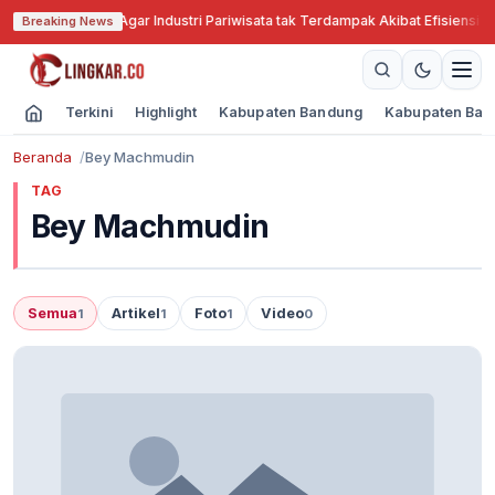
Jabar Cari Solusi Agar Industri Pariwisata tak Terdampak Akibat Efisiensi A
Breaking News
Terkini
Highlight
Kabupaten Bandung
Kabupaten Ban
Beranda
Bey Machmudin
TAG
Bey Machmudin
Semua
Artikel
Foto
Video
1
1
1
0